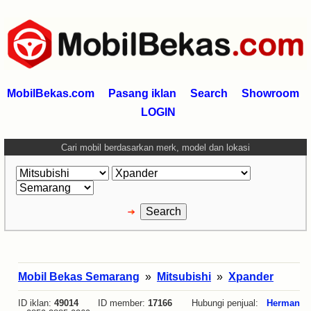
MobilBekas.com
Pasang iklan
Search
Showroom
LOGIN
Cari mobil berdasarkan merk, model dan lokasi
Mobil Bekas Semarang
»
Mitsubishi
»
Xpander
ID iklan:
49014
ID member:
17166
Hubungi penjual:
Herman