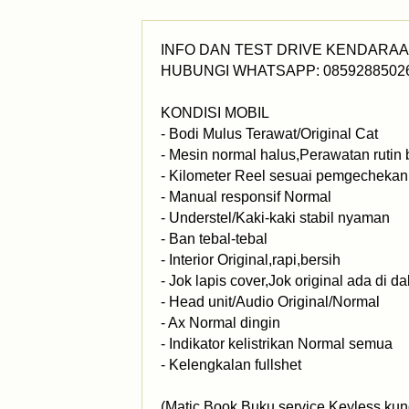
INFO DAN TEST DRIVE KENDARA
HUBUNGI WHATSAPP: 0859288502
KONDISI MOBIL
- Bodi Mulus Terawat/Original Cat
- Mesin normal halus,Perawatan rutin 
- Kilometer Reel sesuai pemgechekan s
- Manual responsif Normal
- Understel/Kaki-kaki stabil nyaman
- Ban tebal-tebal
- Interior Original,rapi,bersih
- Jok lapis cover,Jok original ada di 
- Head unit/Audio Original/Normal
- Ax Normal dingin
- Indikator kelistrikan Normal semua
- Kelengkalan fullshet
(Matic Book,Buku service,Keyless kun