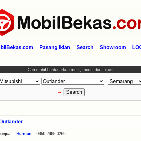
bilBekas.com
Pasang iklan
Search
Showroom
LO
Cari mobil berdasarkan merk, model dan lokasi
Outlander
enjual:
Herman
0859 2885 0269