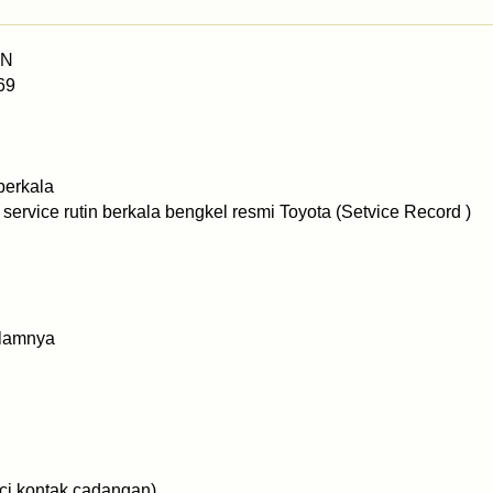
AN
69
berkala
ervice rutin berkala bengkel resmi Toyota (Setvice Record )
dalamnya
ci kontak cadangan)