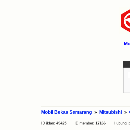
Mo
Mobil Bekas Semarang
»
Mitsubishi
»
ID iklan:
49425
ID member:
17166
Hubungi p