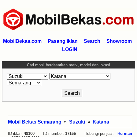
MobilBekas.com
Pasang iklan
Search
Showroom
LOGIN
Cari mobil berdasarkan merk, model dan lokasi
Mobil Bekas Semarang
»
Suzuki
»
Katana
ID iklan:
49100
ID member:
17166
Hubungi penjual:
Herman