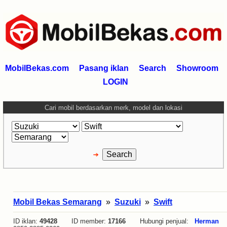
MobilBekas.com
Pasang iklan
Search
Showroom
LOGIN
Cari mobil berdasarkan merk, model dan lokasi
Mobil Bekas Semarang
»
Suzuki
»
Swift
ID iklan:
49428
ID member:
17166
Hubungi penjual:
Herman