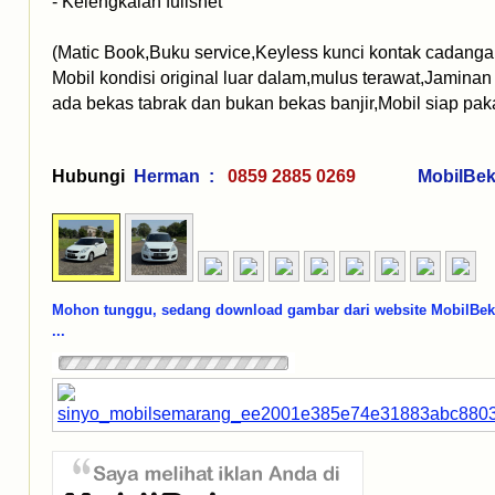
- Kelengkalan fullshet
(Matic Book,Buku service,Keyless kunci kontak cadanga
Mobil kondisi original luar dalam,mulus terawat,Jaminan 
ada bekas tabrak dan bukan bekas banjir,Mobil siap paka
Hubungi
Herman :
0859 2885 0269
MobilBe
Mohon tunggu, sedang download gambar dari website MobilBe
...