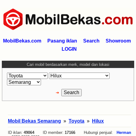
MobilBekas.com
Pasang iklan
Search
Showroom
LOGIN
Cari mobil berdasarkan merk, model dan lokasi
Mobil Bekas Semarang
»
Toyota
»
Hilux
ID iklan:
49064
ID member:
17166
Hubungi penjual:
Herman