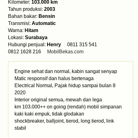
Kilometer:
103.000 km
Tahun produksi:
2003
Bahan bakar:
Bensin
Transmisi:
Automatic
Warna:
Hitam
Lokasi:
Surabaya
Hubungi penjual:
Henry
0811 315 541
0812 1628 216
MobilBekas.com
Engine sehat dan normal, kabin sangat senyap
Matic responsif dan halus bertenaga
Electrical Normal, Pajak hidup sampai bulan 8
2020
Interior original semua, mewah dan lega
km 103.000++ on going (rendah) mobil simpanan
kaki kaki empuk, tidak glodakan
shockbreaker, balljoint, tierod, long tierod, link
stabil