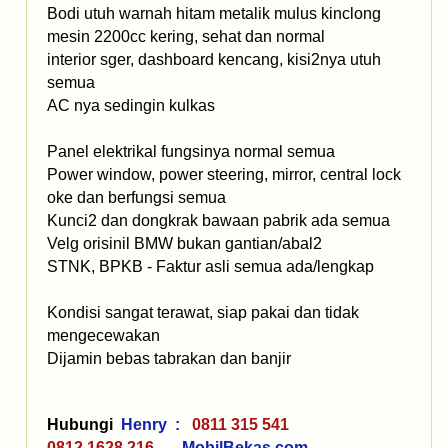
Bodi utuh warnah hitam metalik mulus kinclong
mesin 2200cc kering, sehat dan normal
interior sger, dashboard kencang, kisi2nya utuh
semua
AC nya sedingin kulkas
Panel elektrikal fungsinya normal semua
Power window, power steering, mirror, central lock
oke dan berfungsi semua
Kunci2 dan dongkrak bawaan pabrik ada semua
Velg orisinil BMW bukan gantian/abal2
STNK, BPKB - Faktur asli semua ada/lengkap
Kondisi sangat terawat, siap pakai dan tidak
mengecewakan
Dijamin bebas tabrakan dan banjir
Hubungi
Henry :
0811 315 541
0812 1628 216
MobilBekas.com