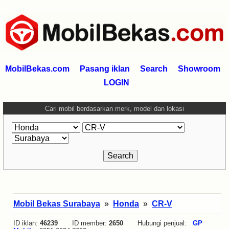
MobilBekas.com
Pasang iklan
Search
Showroom
LOGIN
Cari mobil berdasarkan merk, model dan lokasi
Mobil Bekas Surabaya
»
Honda
»
CR-V
ID iklan:
46239
ID member:
2650
Hubungi penjual:
GP