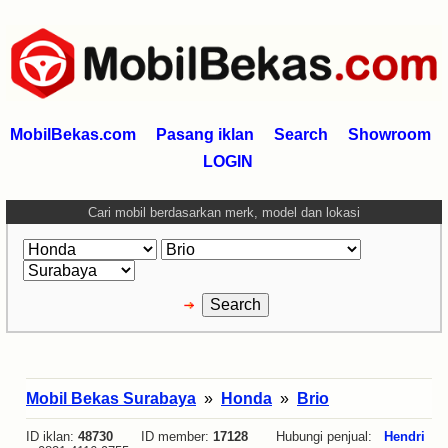
MobilBekas.com
Pasang iklan
Search
Showroom
LOGIN
Cari mobil berdasarkan merk, model dan lokasi
Mobil Bekas Surabaya
»
Honda
»
Brio
ID iklan:
48730
ID member:
17128
Hubungi penjual:
Hendri