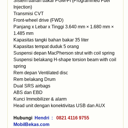
Sistem bahan bakar PGM-FI (Programmed Fuel
Injection)
Transmisi CVT
Front-wheel drive (FWD)
Panjang x Lebar x Tinggi 3.640 mm × 1.680 mm ×
1.485 mm
Kapasitas tangki bahan bakar 35 liter
Kapasitas tempat duduk 5 orang
Suspensi depan MacPherson strut with coil spring
Suspensi belakang H-shape torsion beam with coil
spring
Rem depan Ventilated disc
Rem belakang Drum
Dual SRS airbags
ABS dan EBD
Kunci Immobilizer & alarm
Head unit dengan konektivitas USB dan AUX
Hubungi
Hendri :
0821 4116 9755
MobilBekas.com