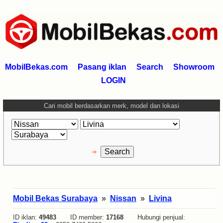
MobilBekas.com
Pasang iklan
Search
Showroom
LOGIN
Cari mobil berdasarkan merk, model dan lokasi
Mobil Bekas Surabaya
»
Nissan
»
Livina
ID iklan:
49483
ID member:
17168
Hubungi penjual: