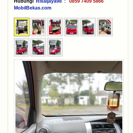
Hubungi
Risaljaya98 :
0859 7409 5866
MobilBekas.com