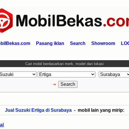
bilBekas.com
Pasang iklan
Search
Showroom
LO
Cari mobil berdasarkan merk, model dan lokasi
Jual Suzuki Ertiga di Surabaya
- mobil lain yang mirip:
al