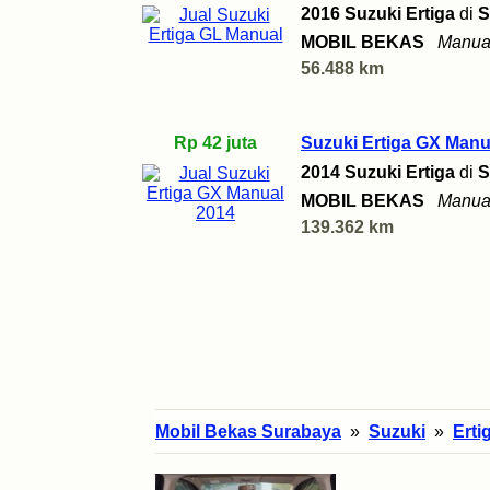
2016 Suzuki Ertiga
di
S
MOBIL BEKAS
Manua
56.488 km
Rp 42 juta
Suzuki Ertiga GX Manu
2014 Suzuki Ertiga
di
S
MOBIL BEKAS
Manua
139.362 km
Mobil Bekas Surabaya
»
Suzuki
»
Erti