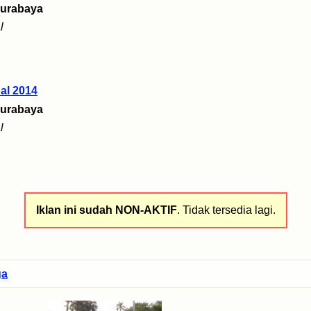
urabaya
l
al 2014
urabaya
l
Iklan ini sudah NON-AKTIF
. Tidak tersedia lagi.
ga