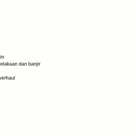
tin
elakaan dan banjir
verhaul