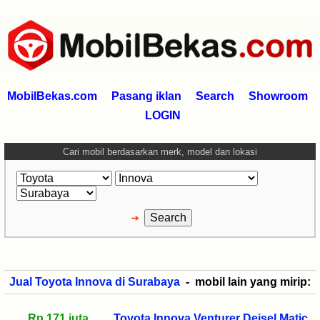
MobilBekas.com
Pasang iklan
Search
Showroom
LOGIN
Cari mobil berdasarkan merk, model dan lokasi
Jual Toyota Innova di Surabaya
- mobil lain yang mirip:
Rp 171 juta
Toyota Innova Venturer Deisel Matic