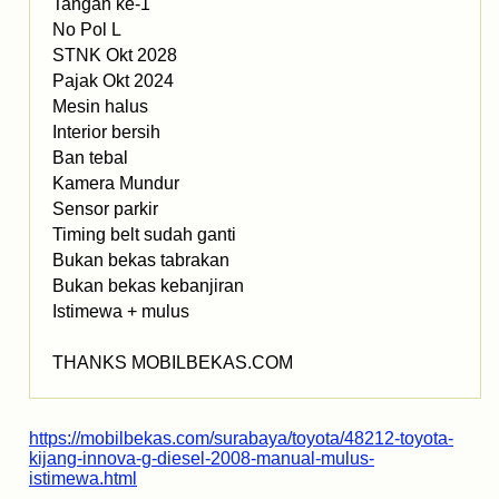
Tangan ke-1
No Pol L
STNK Okt 2028
Pajak Okt 2024
Mesin halus
Interior bersih
Ban tebal
Kamera Mundur
Sensor parkir
Timing belt sudah ganti
Bukan bekas tabrakan
Bukan bekas kebanjiran
Istimewa + mulus
THANKS MOBILBEKAS.COM
https://mobilbekas.com/surabaya/toyota/48212-toyota-
kijang-innova-g-diesel-2008-manual-mulus-
istimewa.html