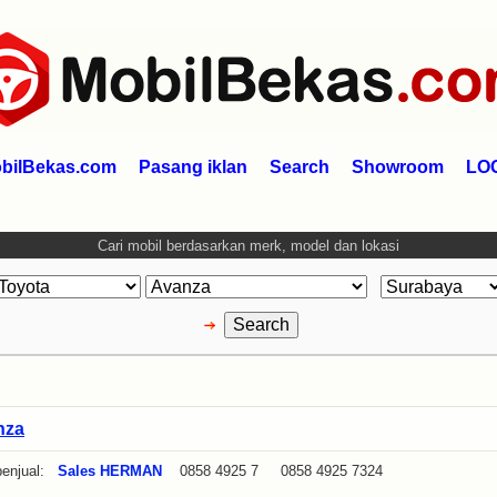
bilBekas.com
Pasang iklan
Search
Showroom
LO
Cari mobil berdasarkan merk, model dan lokasi
nza
enjual:
Sales HERMAN
0858 4925 7 0858 4925 7324