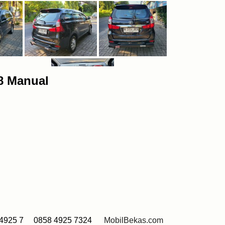
8 Manual
4925 7 0858 4925 7324
MobilBekas.com