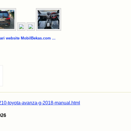
i website MobilBekas.com ...
9210-toyota-avanza-g-2018-manual.html
026