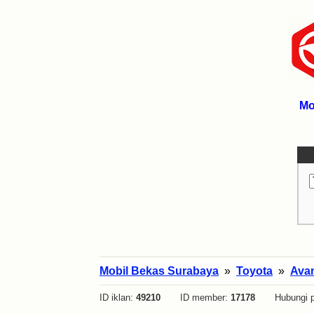
Mo
Mobil Bekas Surabaya
»
Toyota
»
Ava
ID iklan:
49210
ID member:
17178
Hubungi p