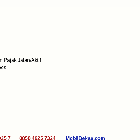
 Pajak Jalan/Aktif
bes
925 7 0858 4925 7324
MobilBekas.com