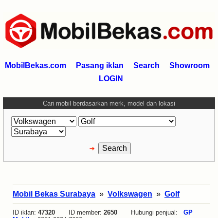
MobilBekas.com
Pasang iklan
Search
Showroom
LOGIN
Cari mobil berdasarkan merk, model dan lokasi
Mobil Bekas Surabaya
»
Volkswagen
»
Golf
ID iklan:
47320
ID member:
2650
Hubungi penjual:
GP