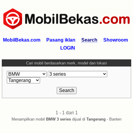
MobilBekas.com
Pasang iklan
Search
Showroom
LOGIN
Cari mobil berdasarkan merk, model dan lokasi
1 - 1 dari 1
Menampilkan mobil
BMW 3 series
dijual di
Tangerang
- Banten