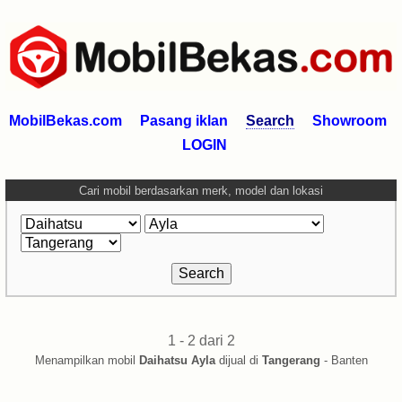
MobilBekas.com
Pasang iklan
Search
Showroom
LOGIN
Cari mobil berdasarkan merk, model dan lokasi
1 - 2 dari 2
Menampilkan mobil
Daihatsu Ayla
dijual di
Tangerang
- Banten