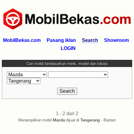
MobilBekas.com
Pasang iklan
Search
Showroom
LOGIN
Cari mobil berdasarkan merk, model dan lokasi
1 - 2 dari 2
Menampilkan mobil
Mazda
dijual di
Tangerang
- Banten