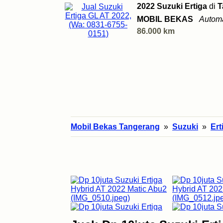
2022 Suzuki Ertiga
di
T
MOBIL BEKAS
Automa
86.000 km
Mobil Bekas Tangerang
»
Suzuki
»
Ert