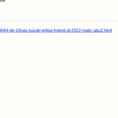
ive
8044-dp-10juta-suzuki-ertiga-hybrid-at-2022-matic-abu2.html