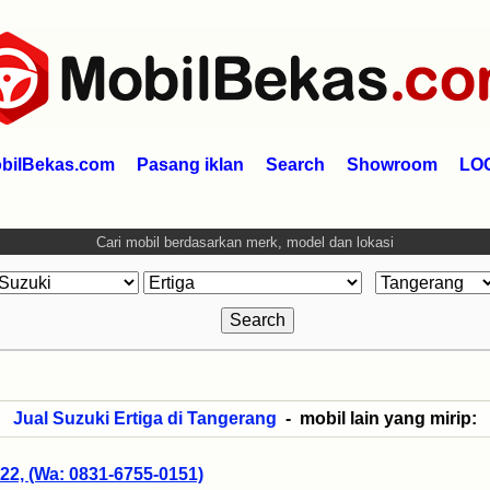
bilBekas.com
Pasang iklan
Search
Showroom
LO
Cari mobil berdasarkan merk, model dan lokasi
Jual Suzuki Ertiga di Tangerang
- mobil lain yang mirip:
22, (Wa: 0831-6755-0151)