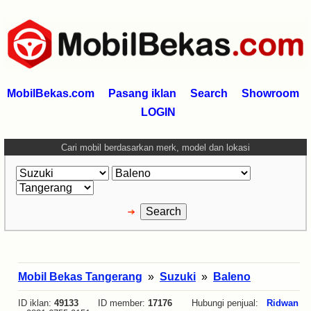
MobilBekas.com
Pasang iklan
Search
Showroom
LOGIN
Cari mobil berdasarkan merk, model dan lokasi
Mobil Bekas Tangerang
»
Suzuki
»
Baleno
ID iklan:
49133
ID member:
17176
Hubungi penjual:
Ridwan