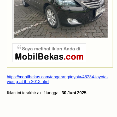
https://mobilbekas.com/tangerang/toyota/48284-toyota-
vios-g-at-thn-2013.html
Iklan ini terakhir aktif tanggal:
30 Juni 2025