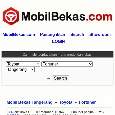
MobilBekas.com
Pasang iklan
Search
Showroom
LOGIN
Cari mobil berdasarkan merk, model dan lokasi
Mobil Bekas Tangerang
»
Toyota
»
Fortuner
ID iklan:
48773
ID member:
16366
Hubungi penjual:
MC