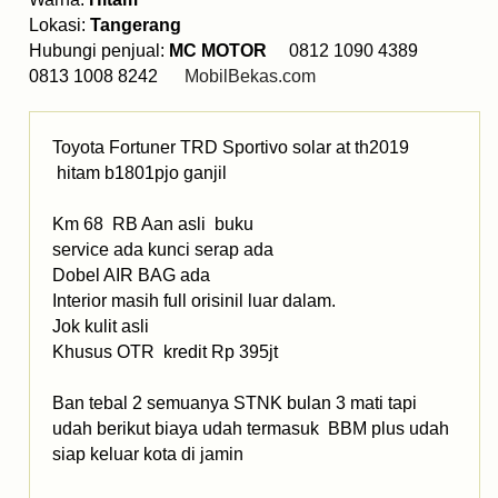
Lokasi:
Tangerang
Hubungi penjual:
MC MOTOR
0812 1090 4389
0813 1008 8242
MobilBekas.com
Toyota Fortuner TRD Sportivo solar at th2019
hitam b1801pjo ganjil
Km 68 RB Aan asli buku
service ada kunci serap ada
Dobel AIR BAG ada
Interior masih full orisinil luar dalam.
Jok kulit asli
Khusus OTR kredit Rp 395jt
Ban tebal 2 semuanya STNK bulan 3 mati tapi
udah berikut biaya udah termasuk BBM plus udah
siap keluar kota di jamin