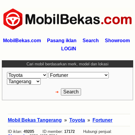
MobilBekas.com
Pasang iklan
Search
Showroom
LOGIN
Cari mobil berdasarkan merk, model dan lokasi
Mobil Bekas Tangerang
»
Toyota
»
Fortuner
ID iklan:
49205
ID member:
17172
Hubungi penjual: