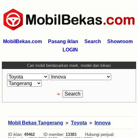
MobilBekas.com
Pasang iklan
Search
Showroom
LOGIN
Cari mobil berdasarkan merk, model dan lokasi
Mobil Bekas Tangerang
»
Toyota
»
Innova
ID iklan:
49462
ID member:
13383
Hubungi penjual: