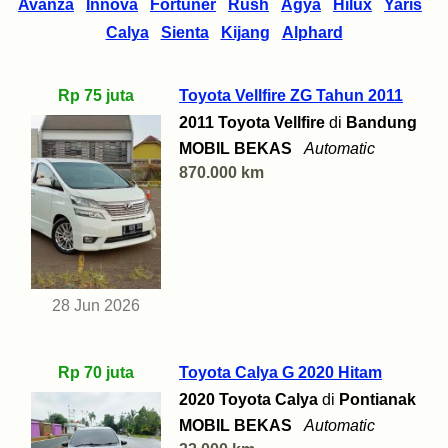
Avanza
Innova
Fortuner
Rush
Agya
Hilux
Yaris
Calya
Sienta
Kijang
Alphard
Rp 75 juta
Toyota Vellfire ZG Tahun 2011
2011 Toyota Vellfire
di
Bandung
MOBIL BEKAS
Automatic
870.000 km
28 Jun 2026
Rp 70 juta
Toyota Calya G 2020 Hitam
2020 Toyota Calya
di
Pontianak
MOBIL BEKAS
Automatic