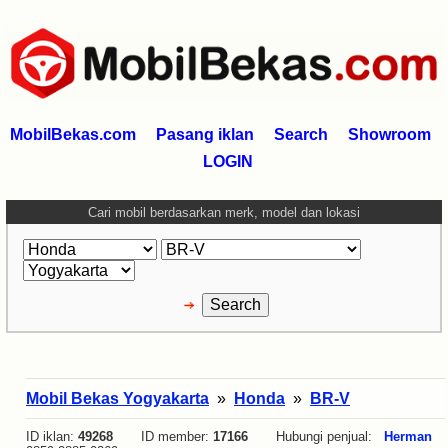
MobilBekas.com
Pasang iklan
Search
Showroom
LOGIN
Cari mobil berdasarkan merk, model dan lokasi
Mobil Bekas Yogyakarta
»
Honda
»
BR-V
ID iklan:
49268
ID member:
17166
Hubungi penjual:
Herman