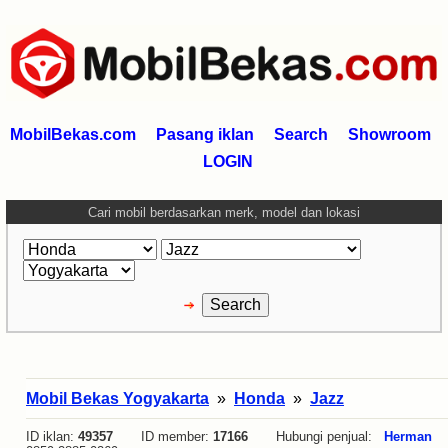
MobilBekas.com
Pasang iklan
Search
Showroom
LOGIN
Cari mobil berdasarkan merk, model dan lokasi
Mobil Bekas Yogyakarta
»
Honda
»
Jazz
ID iklan:
49357
ID member:
17166
Hubungi penjual:
Herman