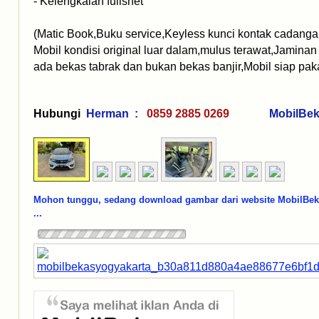
- Kelengkalan fullshet
(Matic Book,Buku service,Keyless kunci kontak cadanga
Mobil kondisi original luar dalam,mulus terawat,Jaminan 
ada bekas tabrak dan bukan bekas banjir,Mobil siap paka
Hubungi
Herman :
0859 2885 0269
MobilBe
Mohon tunggu, sedang download gambar dari website MobilBe
...