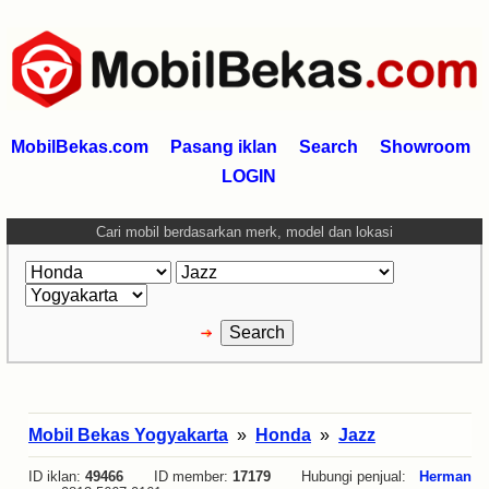
MobilBekas.com
Pasang iklan
Search
Showroom
LOGIN
Cari mobil berdasarkan merk, model dan lokasi
Mobil Bekas Yogyakarta
»
Honda
»
Jazz
ID iklan:
49466
ID member:
17179
Hubungi penjual:
Herman