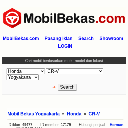
MobilBekas.com
Pasang iklan
Search
Showroom
LOGIN
Cari mobil berdasarkan merk, model dan lokasi
Mobil Bekas Yogyakarta
»
Honda
»
CR-V
ID iklan:
49477
ID member:
17179
Hubungi penjual:
Herman