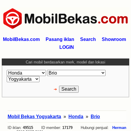
MobilBekas.com
Pasang iklan
Search
Showroom
LOGIN
Cari mobil berdasarkan merk, model dan lokasi
Mobil Bekas Yogyakarta
»
Honda
»
Brio
ID iklan:
49515
ID member:
17179
Hubungi penjual:
Herman