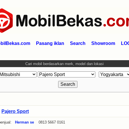
bilBekas.com
Pasang iklan
Search
Showroom
LO
Cari mobil berdasarkan merk, model dan lokasi
»
Pajero Sport
enjual:
Herman se
0813 5667 0161