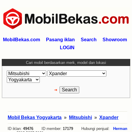
MobilBekas.com
Pasang iklan
Search
Showroom
LOGIN
Cari mobil berdasarkan merk, model dan lokasi
Mobil Bekas Yogyakarta
»
Mitsubishi
»
Xpander
ID iklan:
49476
ID member:
17179
Hubungi penjual:
Herman