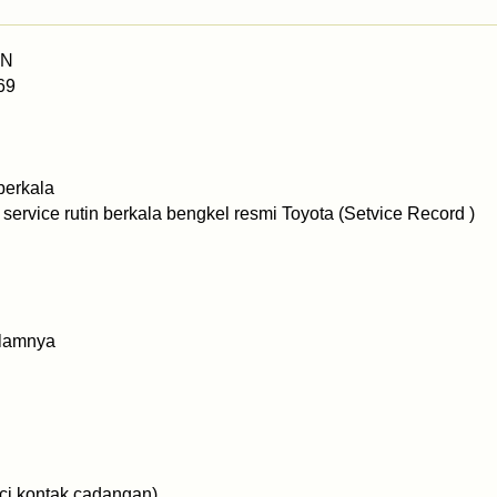
AN
69
berkala
ervice rutin berkala bengkel resmi Toyota (Setvice Record )
dalamnya
ci kontak cadangan)