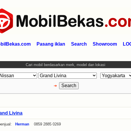
bilBekas.com
Pasang iklan
Search
Showroom
LO
Cari mobil berdasarkan merk, model dan lokasi
and Livina
enjual:
Herman
0859 2885 0269