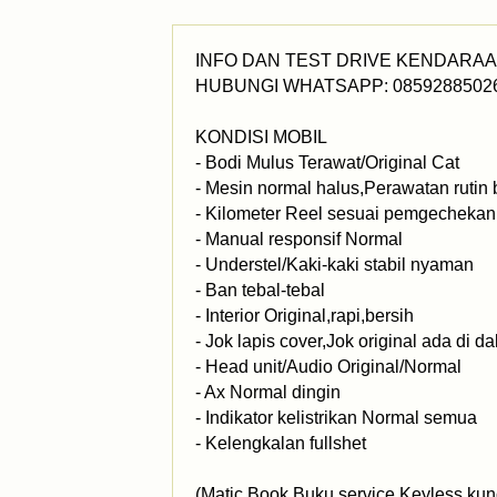
INFO DAN TEST DRIVE KENDARA
HUBUNGI WHATSAPP: 0859288502
KONDISI MOBIL
- Bodi Mulus Terawat/Original Cat
- Mesin normal halus,Perawatan rutin 
- Kilometer Reel sesuai pemgechekan s
- Manual responsif Normal
- Understel/Kaki-kaki stabil nyaman
- Ban tebal-tebal
- Interior Original,rapi,bersih
- Jok lapis cover,Jok original ada di 
- Head unit/Audio Original/Normal
- Ax Normal dingin
- Indikator kelistrikan Normal semua
- Kelengkalan fullshet
(Matic Book,Buku service,Keyless kun