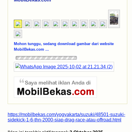
Mohon tunggu, sedang download gambar dari website
MobilBekas.com ...
https://mobilbekas.com/yogyakarta/suzuki/48501-suzuki-
sidekick-1-6-thn-2000-siap-drag-race-atau-offroad.html