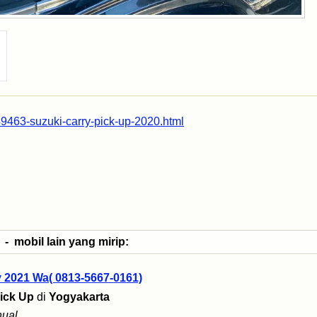
49463-suzuki-carry-pick-up-2020.html
- mobil lain yang mirip:
y 2021 Wa( 0813-5667-0161)
ick Up
di
Yogyakarta
ual