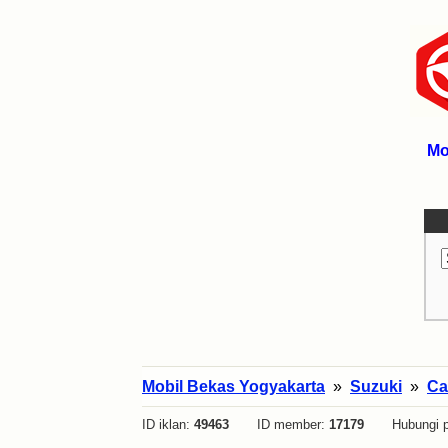
Mo
Mobil Bekas Yogyakarta
»
Suzuki
»
Ca
ID iklan:
49463
ID member:
17179
Hubungi p