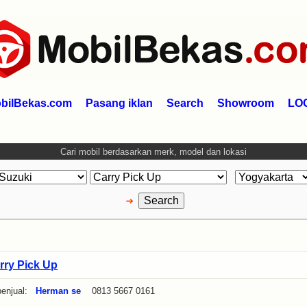
bilBekas.com
Pasang iklan
Search
Showroom
LO
Cari mobil berdasarkan merk, model dan lokasi
rry Pick Up
enjual:
Herman se
0813 5667 0161