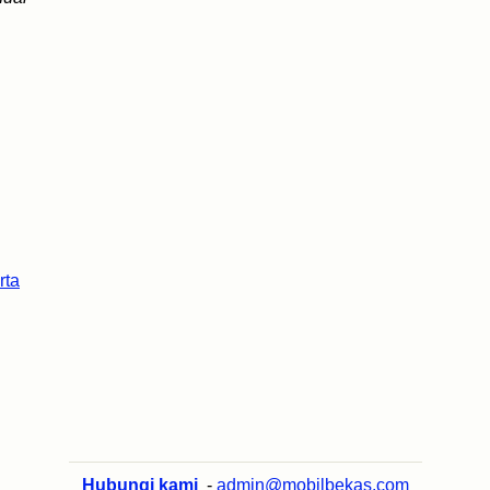
rta
Hubungi kami
-
admin@mobilbekas.com