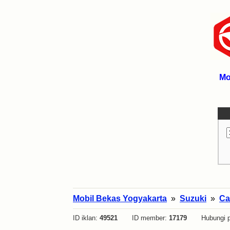
Mo
Mobil Bekas Yogyakarta
»
Suzuki
»
Ca
ID iklan:
49521
ID member:
17179
Hubungi p