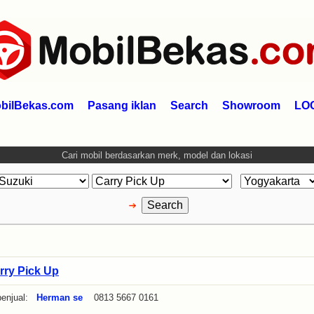
bilBekas.com
Pasang iklan
Search
Showroom
LO
Cari mobil berdasarkan merk, model dan lokasi
rry Pick Up
enjual:
Herman se
0813 5667 0161