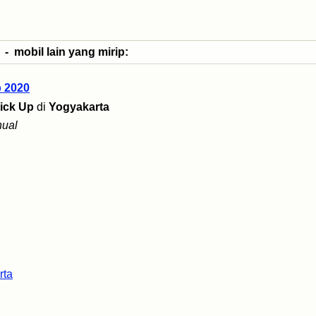
- mobil lain yang mirip:
p 2020
ick Up
di
Yogyakarta
ual
rta