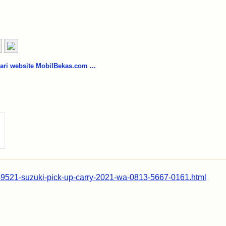
i website MobilBekas.com ...
/49521-suzuki-pick-up-carry-2021-wa-0813-5667-0161.html