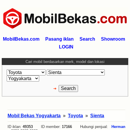
MobilBekas.com
Pasang iklan
Search
Showroom
LOGIN
Cari mobil berdasarkan merk, model dan lokasi
Mobil Bekas Yogyakarta
»
Toyota
»
Sienta
ID iklan:
49353
ID member:
17166
Hubungi penjual:
Herman