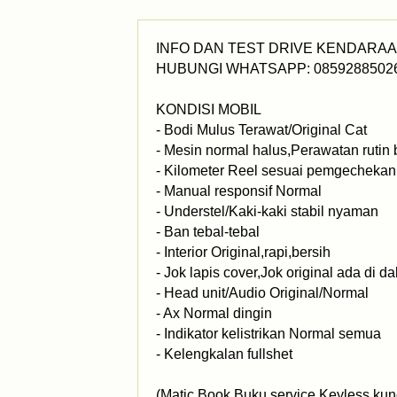
INFO DAN TEST DRIVE KENDARA
HUBUNGI WHATSAPP: 0859288502
KONDISI MOBIL
- Bodi Mulus Terawat/Original Cat
- Mesin normal halus,Perawatan rutin 
- Kilometer Reel sesuai pemgechekan s
- Manual responsif Normal
- Understel/Kaki-kaki stabil nyaman
- Ban tebal-tebal
- Interior Original,rapi,bersih
- Jok lapis cover,Jok original ada di 
- Head unit/Audio Original/Normal
- Ax Normal dingin
- Indikator kelistrikan Normal semua
- Kelengkalan fullshet
(Matic Book,Buku service,Keyless kun