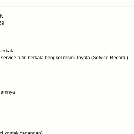
AN
69
berkala
ervice rutin berkala bengkel resmi Toyota (Setvice Record )
dalamnya
ci kontak cadangan)