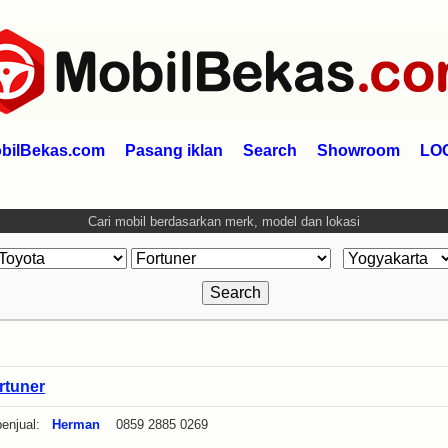
bilBekas.com
Pasang iklan
Search
Showroom
LO
Cari mobil berdasarkan merk, model dan lokasi
rtuner
enjual:
Herman
0859 2885 0269