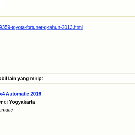
9359-toyota-fortuner-g-tahun-2013.html
il lain yang mirip:
4x4 Automatic 2016
er
di
Yogyakarta
omatic