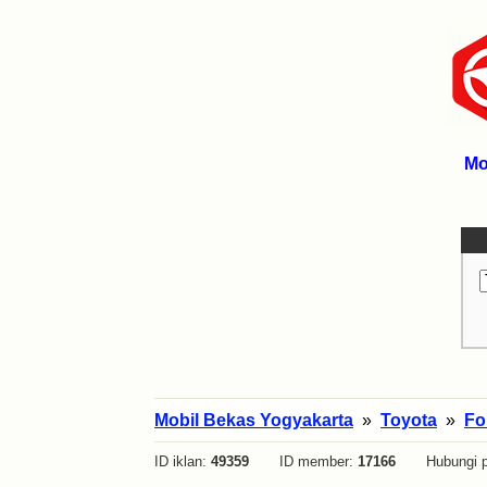
Mo
Mobil Bekas Yogyakarta
»
Toyota
»
Fo
ID iklan:
49359
ID member:
17166
Hubungi p