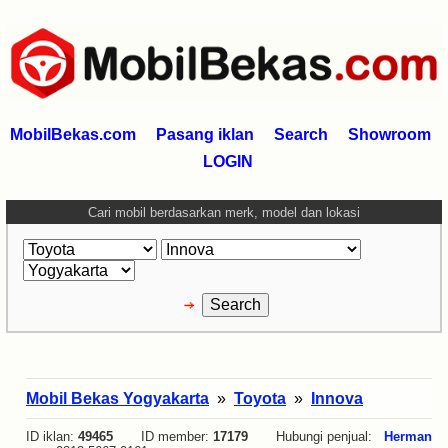
MobilBekas.com
Pasang iklan
Search
Showroom
LOGIN
Cari mobil berdasarkan merk, model dan lokasi
Mobil Bekas Yogyakarta
»
Toyota
»
Innova
ID iklan:
49465
ID member:
17179
Hubungi penjual:
Herman