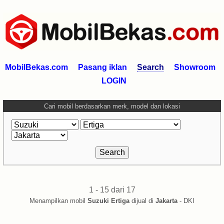
MobilBekas.com
Pasang iklan
Search
Showroom
LOGIN
Cari mobil berdasarkan merk, model dan lokasi
1 - 15 dari 17
Menampilkan mobil
Suzuki Ertiga
dijual di
Jakarta
- DKI