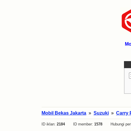
Mo
Mobil Bekas Jakarta
»
Suzuki
»
Carry 
ID iklan:
2184
ID member:
1578
Hubungi pen