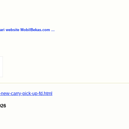
i website MobilBekas.com ...
-new-carry-pick-up-fd.html
026