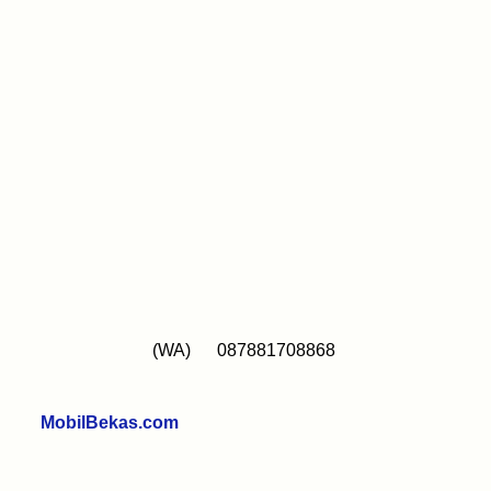
A) 087881708868
68
MobilBekas.com