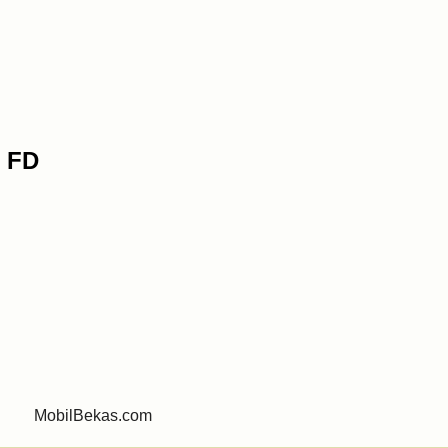
 FD
868
MobilBekas.com