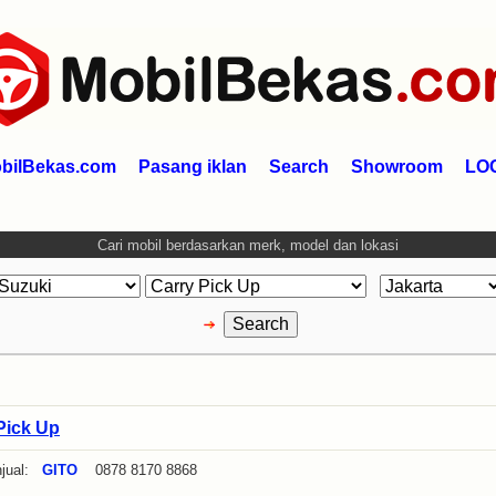
bilBekas.com
Pasang iklan
Search
Showroom
LO
Cari mobil berdasarkan merk, model dan lokasi
Pick Up
jual:
GITO
0878 8170 8868