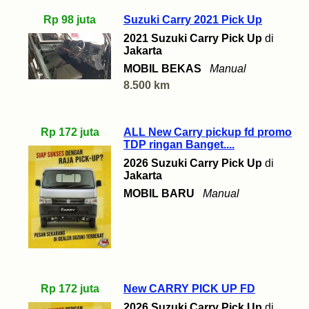
Rp 98 juta
Suzuki Carry 2021 Pick Up
2021 Suzuki Carry Pick Up
di
Jakarta
MOBIL BEKAS
Manual
8.500 km
Rp 172 juta
ALL New Carry pickup fd promo
TDP ringan Banget....
2026 Suzuki Carry Pick Up
di
Jakarta
MOBIL BARU
Manual
Rp 172 juta
New CARRY PICK UP FD
2026 Suzuki Carry Pick Up
di