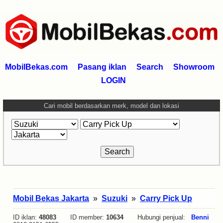
MobilBekas.com
Pasang iklan
Search
Showroom
LOGIN
Cari mobil berdasarkan merk, model dan lokasi
Mobil Bekas Jakarta
»
Suzuki
»
Carry Pick Up
ID iklan:
48083
ID member:
10634
Hubungi penjual:
Benni